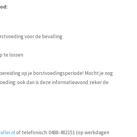
od:
rstvoeding voor de bevalling
 te lossen
bereiding op je borstvoedingsperiode! Mocht je nog
voeding: ook dan is deze informatieavond zeker de
llei.nl
of telefonisch: 0488-482151 (op werkdagen